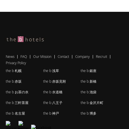
News
FAQ
Our Mission
Contact
Company
Recruit
Privacy Policy
the b 札幌
the b 浅草
the b 銀座
the b 赤坂
the b 赤坂見附
the b 新橋
the b お茶の水
the b 水道橋
the b 池袋
the b 三軒茶屋
the b 八王子
the b 金沢片町
the b 名古屋
the b 神戸
the b 博多