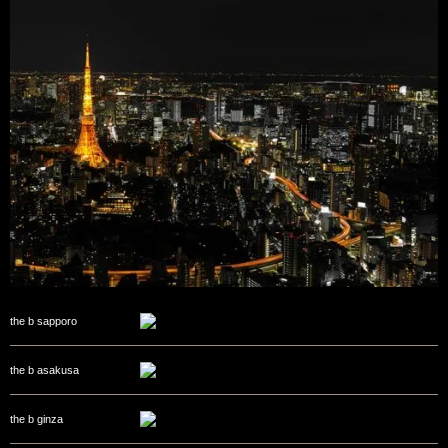
the b sapporo
the b asakusa
the b ginza