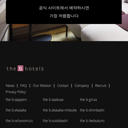
공식 사이트에서 예약하시면
가장 저렴합니다
News
FAQ
Our Mission
Contact
Company
Recruit
Privacy Policy
the b sapporo
the b asakusa
the b ginza
the b akasaka
the b akasaka-mitsuke
the b shimbashi
the b ochanomizu
the b suidobashi
the b ikebukuro