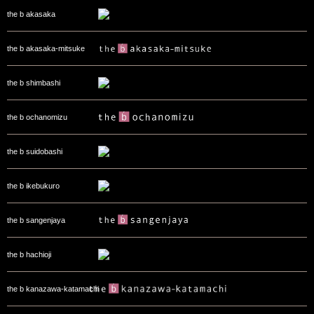
the b akasaka
the b akasaka-mitsuke
the b shimbashi
the b ochanomizu
the b suidobashi
the b ikebukuro
the b sangenjaya
the b hachioji
the b kanazawa-katamachi